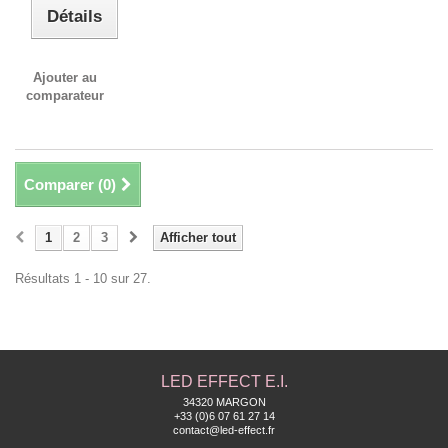
Détails
Ajouter au
comparateur
Comparer (
0
)
1
2
3
Afficher tout
Résultats 1 - 10 sur 27.
LED EFFECT E.I.
34320 MARGON
+33 (0)6 07 61 27 14
contact@led-effect.fr