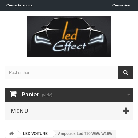
Contactez-nous
Connexion
Panier
(vide)
MENU
LED VOITURE
Ampoules Led T10 W5W W16W