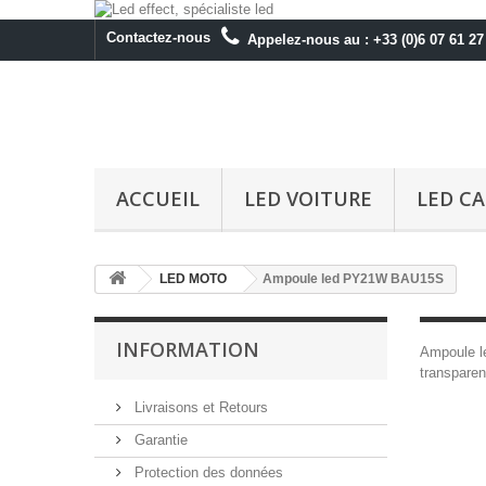
Contactez-nous
Appelez-nous au :
+33 (0)6 07 61 27
ACCUEIL
LED VOITURE
LED C
LED MOTO
Ampoule led PY21W BAU15S
INFORMATION
Ampoule le
transparen
Livraisons et Retours
Garantie
Protection des données