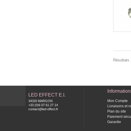
Résultats 1
Information
LED EFFECT E.I.
Mon Compte
34320 MARGON
+33 (0)6 07 61 27 14
Livraisons et r
contact@led-effect.fr
Plan du site
Paiement sécu
Garantie