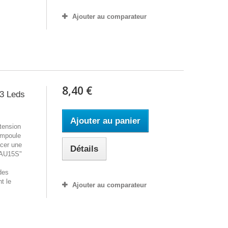
Ajouter au comparateur
8,40 €
3 Leds
Ajouter au panier
tension
ampoule
acer une
Détails
BAU15S"
des
t le
Ajouter au comparateur
t.