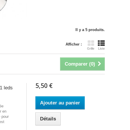
Il y a 5 produits.
Afficher :
Grille
Liste
Comparer (
0
)
5,50 €
 leds
Ajouter au panier
gée
r en
 pour
Détails
est