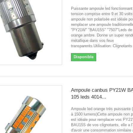
Puissante ampoule led fonctionnant
tension comprise entre 9 et 30 volts
ampoule non polarisée est idéale po
remplacer une ampoule traditionnel
"PY21W" "BAU15S" "7507"Leds de 
orange ambre. Donne un super rend
métallique dans vos feux
transparents.Utilisation: Clignot
Disponible
Ampoule canbus PY21W B
105 leds 4014...
Ampoule led orange très puissante 
à 1500 lumens)Cette ampoule non p
est idéale pour remplacer vos PY2
BAU15S de vos clignotants, elle a l
d'avoir une consommation similaire 