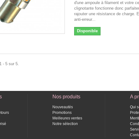
d'une ampoule à filament et votre ce
clignotante fonctionne donc parfait
rajouter une résistance de charge. E
anti-erreur...
Disponible
 - 5 sur 5.
s
Nos produits
A p
Nouveautés
Qui 
etours
Promotions
Prot
Meilleures ventes
Ment
risé
Notre sélection
Cond
Servi
Cont