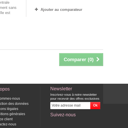
ntrale
ement sans
Ajouter au comparateur
lle est
Comparer (
0
)
Newsletter
ropos
Inscrivez-vous à notre newsletter
sommes-nous
pour recevoir des offres exclusives
ection des données
ions légales
itions générales
Suivez-nous
ce client
actez-nous