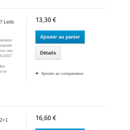
13,30 €
7 Leds
Ajouter au panier
tension
ampoule
acer une
Détails
BAU15S"
des
t le
Ajouter au comparateur
t.
16,60 €
2+1