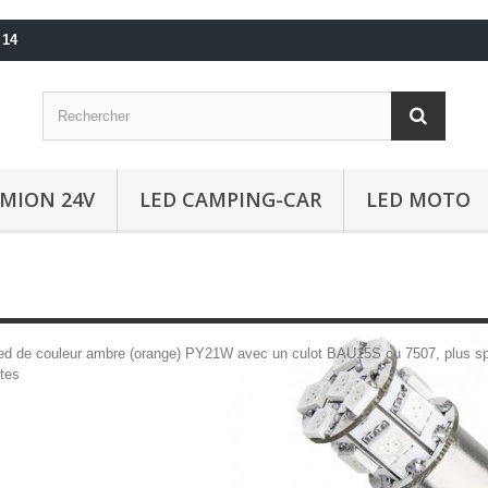
 14
AMION 24V
LED CAMPING-CAR
LED MOTO
d de couleur ambre (orange) PY21W avec un culot BAU15S ou 7507, plus spéc
tes