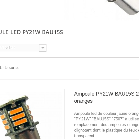
LE LED PY21W BAU15S
oins cher
 - 5 sur 5.
Ampoule PY21W BAU15S 21
oranges
Ampoule led de couleur jaune oran
"PY21W" "BAU15S" "7507" à utilise
remplacement des ampoules orange
clignotant dont le plastique du feux 
transparent.