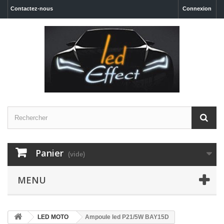
Contactez-nous
Connexion
Panier
(vide)
MENU
LED MOTO
Ampoule led P21/5W BAY15D