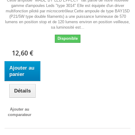
Cette ampoule "MADE BY LED EFFECT" fait partie de notre nouvelle
gamme d'ampoules Leds "type 3014" Elle est équipée d'un driver
multifonction piloté par microcontrôleur.Cette ampoule de type BAY15D
(P21/5W type double filaments) a une puissance lumineuse de 570
lumens en position stop et de 120 lumens environ en position veilleuse,
sa luminosité est...
Disponible
12,60 €
Ajouter au
panier
Détails
Ajouter au
comparateur