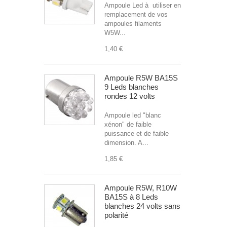
Ampoule Led à utiliser en
remplacement de vos
ampoules filaments
W5W...
1,40 €
Ampoule R5W BA15S
9 Leds blanches
rondes 12 volts
Ampoule led "blanc
xénon" de faible
puissance et de faible
dimension. A...
1,85 €
Ampoule R5W, R10W
BA15S à 8 Leds
blanches 24 volts sans
polarité