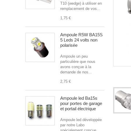
T10 (wedge) à utiliser en
remplacement de vos...
1,75 €
Ampoule R5W BA15S
5 Leds 24 volts non
polarisée
Ampoule un peu
particulière que nous
avons conçue à la
demande de nos...
2,75 €
Ampoule led Ba15s
pour portes de garage
et portail électrique
Ampoule led développée
par notre Labo
spécialement conçue