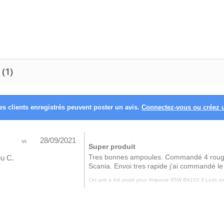
 (1)
es clients enregistrés peuvent poster un avis.
Connectez-vous ou créez
28/09/2021
5
/
5
Super produit
Tres bonnes ampoules. Commandé 4 rouges
eu C.
Scania. Envoi tres rapide j’ai commandé le 
Cet avis a été posté pour
Ampoule R5W BA15S 9 Leds ron