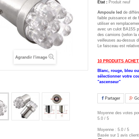
État :
Produit neuf
Ampoule led
de diffé
faible puissance et de 
utiliser en remplacem
avec un culot BA15S
p
des camions (selon la c
veilleuses au-dessus d
Le faisceau est relativ
Agrandir l'image
10 PRODUITS ACHET
Blanc, rouge, bleu ou 
sélectionner votre cou
"ascenseur"
Partager
Go
Moyenne des votes pou
5.0
/
5
Moyenne :
5.0
/
5
Basée sur
1
avis client