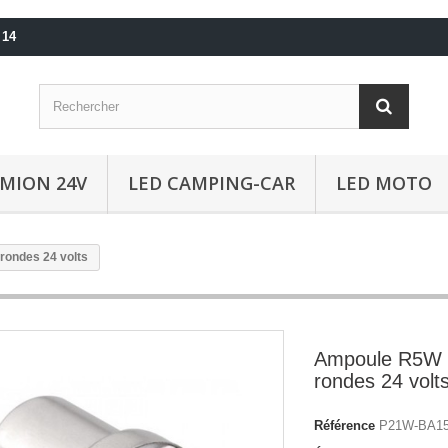
 14
AMION 24V
LED CAMPING-CAR
LED MOTO
ondes 24 volts
Ampoule R5W 
rondes 24 volt
Référence
P21W-BA15