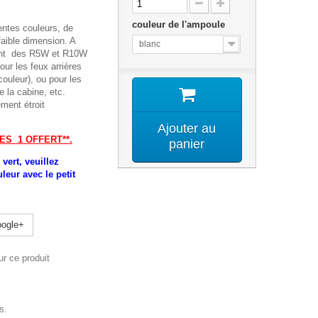
couleur de l'ampoule
rentes couleurs, de
faible dimension. A
blanc
ent des
R5W et R10W
our les feux arrières
ouleur), ou pour les
e la cabine, etc.
ement étroit
Ajouter au
ES 1 OFFERT**.
panier
vert, veuillez
leur avec le petit
ogle+
r ce produit
s.