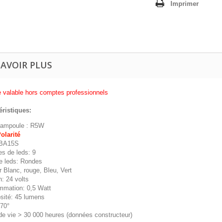
Imprimer
SAVOIR PLUS
re valable hors comptes professionnels
éristiques:
'ampoule : R5W
olarité
 BA15S
s de leds: 9
e leds: Rondes
 Blanc, rouge, Bleu, Vert
: 24 volts
mation: 0,5 Watt
sité: 45 lumens
 70°
de vie > 30 000 heures (données constructeur)