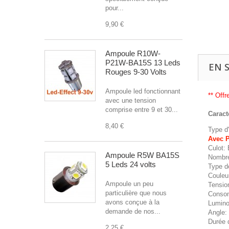
pour...
9,90 €
Ampoule R10W-
P21W-BA15S 13 Leds
EN 
Rouges 9-30 Volts
Ampoule led fonctionnant
** Off
avec une tension
comprise entre 9 et 30...
Caract
8,40 €
Type d
Avec P
Culot:
Ampoule R5W BA15S
Nombre
5 Leds 24 volts
Type d
Couleur
Ampoule un peu
Tension
particulière que nous
Consom
avons conçue à la
Lumino
demande de nos...
Angle:
Durée 
2,25 €