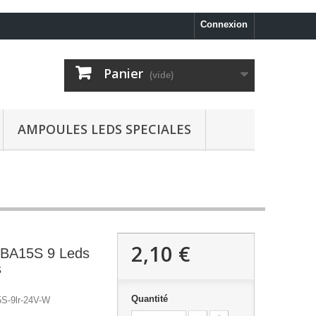
Connexion
Panier
(vide)
AMPOULES LEDS SPECIALES
2,10 €
BA15S 9 Leds
s
Quantité
S-9lr-24V-W