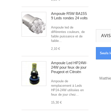
Ampoule R5W BA15S
9 Leds rondes 24 volts
Ampoule led de
différentes couleurs, de
AVIS
faible puissance et de
faible...
2,10 €
Seuls l
Ampoule Led HP24W-
24W pour feux de jour
Peugeot et Citroën
Matthi
Ampoule de
remplacement à Leds
HP24-24W utilisées en
feux de jour chez...
15,30 €