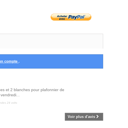
 un compte
.
 et 2 blanches pour plafonnier de
vendredi...
des 24 volts
Voir plus d'avis