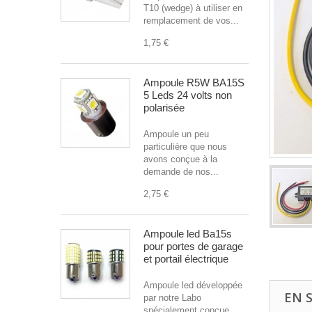
T10 (wedge) à utiliser en
remplacement de vos...
1,75 €
Ampoule R5W BA15S
5 Leds 24 volts non
polarisée
Ampoule un peu
particulière que nous
avons conçue à la
demande de nos...
2,75 €
Ampoule led Ba15s
pour portes de garage
et portail électrique
Ampoule led développée
EN 
par notre Labo
spécialement conçue