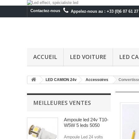
Contactez-nous
Appelez-nous au :
+33 (0)6 07 61 27
ACCUEIL
LED VOITURE
LED C
LED CAMION 24v
Accessoires
Convertisse
MEILLEURES VENTES
Ampoule led 24v T10-
W5W 5 leds 5050
Ampoule Led 24 volts