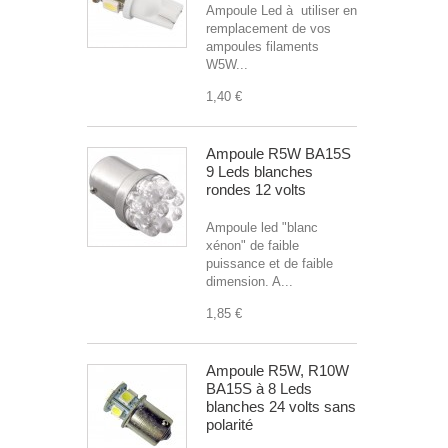
Ampoule Led à utiliser en
remplacement de vos
ampoules filaments
W5W...
1,40 €
Ampoule R5W BA15S
9 Leds blanches
rondes 12 volts
Ampoule led "blanc
xénon" de faible
puissance et de faible
dimension. A...
1,85 €
Ampoule R5W, R10W
BA15S à 8 Leds
blanches 24 volts sans
polarité