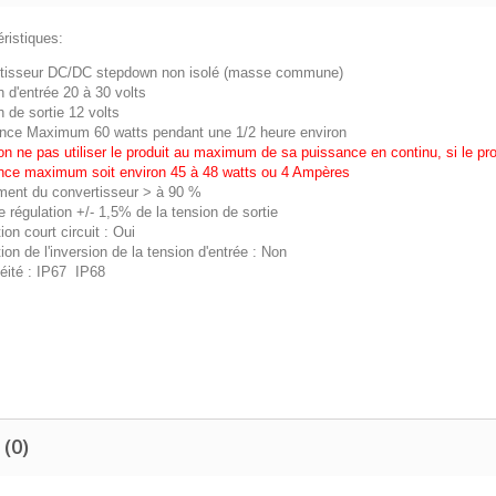
ristiques:
tisseur DC/DC stepdown non isolé (masse commune)
 d'entrée 20 à 30 volts
 de sortie 12 volts
nce Maximum 60 watts pendant une 1/2 heure environ
on ne pas utiliser le produit au maximum de sa puissance en continu, si le p
nce maximum soit environ 45 à 48 watts ou 4 Ampères
ent du convertisseur > à 90 %
 régulation +/- 1,5% de la tension de sortie
ion court circuit : Oui
ion de l'inversion de la tension d'entrée : Non
éité : IP67 IP68
 (0)