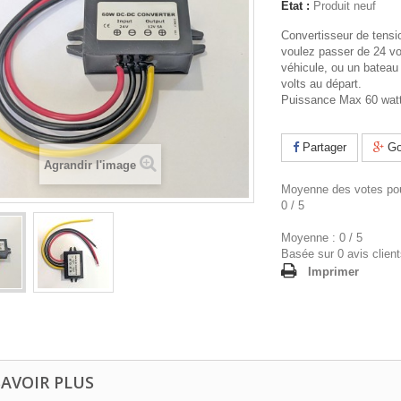
État :
Produit neuf
Convertisseur de tensio
voulez passer de 24 vo
véhicule, ou un bateau
volts au départ.
Puissance Max 60 wat
Partager
Go
Agrandir l'image
Moyenne des votes pou
0
/
5
Moyenne :
0
/
5
Basée sur
0
avis client
Imprimer
SAVOIR PLUS