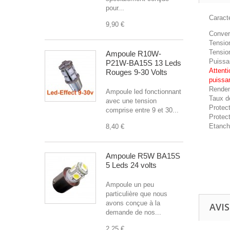
pour...
Caracté
9,90 €
Conver
Tension
Tension
Ampoule R10W-
Puissa
P21W-BA15S 13 Leds
Attenti
Rouges 9-30 Volts
puissa
Rendem
Ampoule led fonctionnant
Taux de
avec une tension
Protect
comprise entre 9 et 30...
Protect
Etanch
8,40 €
Ampoule R5W BA15S
5 Leds 24 volts
Ampoule un peu
particulière que nous
avons conçue à la
AVIS
demande de nos...
2,25 €