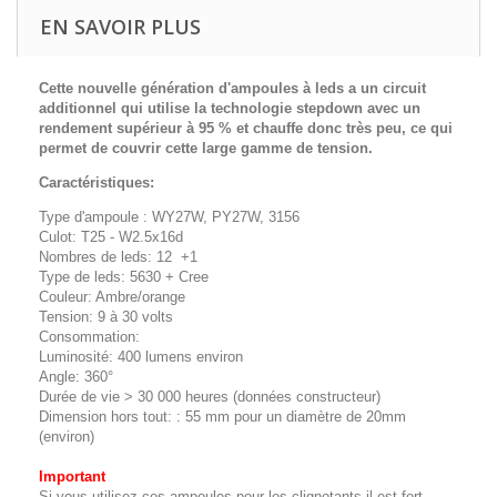
EN SAVOIR PLUS
Cette nouvelle génération d'ampoules à leds a un circuit
additionnel qui utilise la technologie stepdown avec un
rendement supérieur à 95 % et chauffe donc très peu, ce qui
permet de couvrir cette large gamme de tension.
Caractéristiques:
Type d'ampoule : WY27W, PY27W, 3156
Culot: T25 - W2.5x16d
Nombres de leds: 12 +1
Type de leds: 5630 + Cree
Couleur: Ambre/orange
Tension: 9 à 30 volts
Consommation:
Luminosité: 400 lumens environ
Angle: 360°
Durée de vie > 30 000 heures (données constructeur)
Dimension hors tout: : 55 mm pour un diamètre de 20mm
(environ)
Important
Si vous utilisez ces ampoules pour les clignotants il est fort