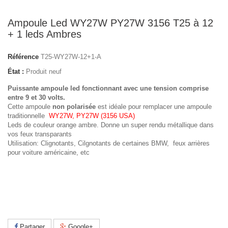
Ampoule Led WY27W PY27W 3156 T25 à 12
+ 1 leds Ambres
Référence
T25-WY27W-12+1-A
État :
Produit neuf
Puissante ampoule led fonctionnant avec une tension comprise
entre 9 et 30 volts.
Cette ampoule
non polarisée
est idéale pour remplacer une ampoule
traditionnelle
WY27W, PY27W (3156 USA)
Leds de couleur orange ambre. Donne un super rendu métallique dans
vos feux transparants
Utilisation: Clignotants, Cilgnotants de certaines BMW, feux arrières
pour voiture américaine, etc
Partager
Google+