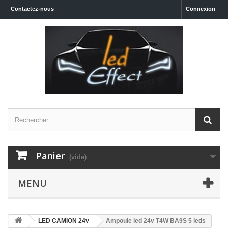
Contactez-nous
Connexion
Panier
(vide)
MENU
LED CAMION 24v
Ampoule led 24v T4W BA9S 5 leds