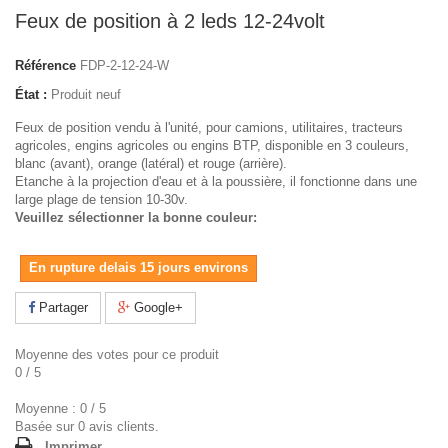
Feux de position à 2 leds 12-24volt
Référence
FDP-2-12-24-W
État :
Produit neuf
Feux de position vendu à l'unité, pour camions, utilitaires, tracteurs
agricoles, engins agricoles ou engins BTP, disponible en 3 couleurs,
blanc (avant), orange (latéral) et rouge (arrière).
Etanche à la projection d'eau et à la poussière, il fonctionne dans une
large plage de tension 10-30v.
Veuillez sélectionner la bonne couleur:
En rupture delais 15 jours environs
Partager
Google+
Moyenne des votes pour ce produit
0
/
5
Moyenne :
0
/
5
Basée sur
0
avis clients.
Imprimer