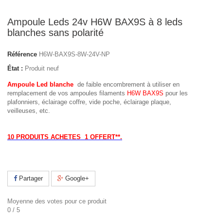
Ampoule Leds 24v H6W BAX9S à 8 leds
blanches sans polarité
Référence
H6W-BAX9S-8W-24V-NP
État :
Produit neuf
Ampoule Led blanche
de faible encombrement à utiliser en
remplacement de vos ampoules filaments
H6
W BAX9S
pour les
plafonniers, éclairage coffre, vide poche, éclairage plaque,
veilleuses, etc.
10 PRODUITS ACHETES 1 OFFERT**.
Partager
Google+
Moyenne des votes pour ce produit
0
/
5