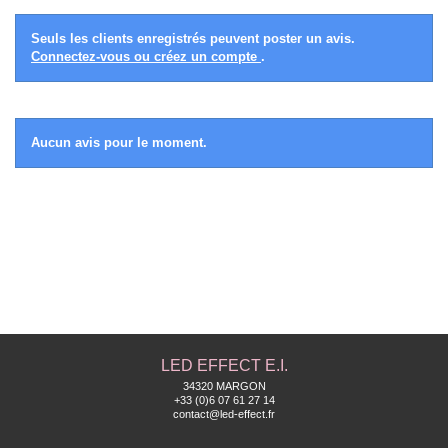
Seuls les clients enregistrés peuvent poster un avis.
Connectez-vous ou créez un compte
.
Aucun avis pour le moment.
LED EFFECT E.I.
34320 MARGON
+33 (0)6 07 61 27 14
contact@led-effect.fr