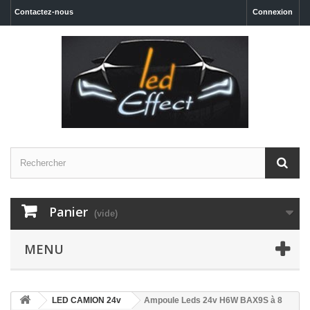
Contactez-nous
Connexion
Panier
(vide)
MENU
LED CAMION 24v
Ampoule Leds 24v H6W BAX9S à 8