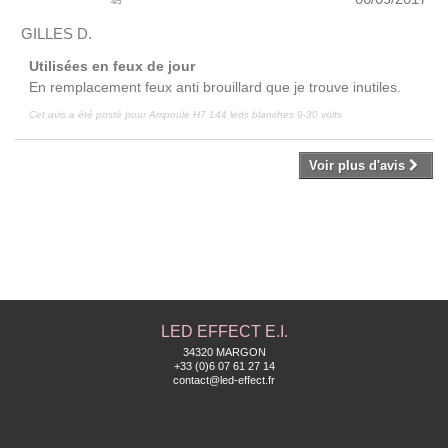
4
/
5
GILLES D.
Utilisées en feux de jour
En remplacement feux anti brouillard que je trouve inutiles.
Cet avis a été posté pour
Ampoule H7 144 leds blanches 9-30 volts
Voir plus d'avis
LED EFFECT E.I.
34320 MARGON
+33 (0)6 07 61 27 14
contact@led-effect.fr