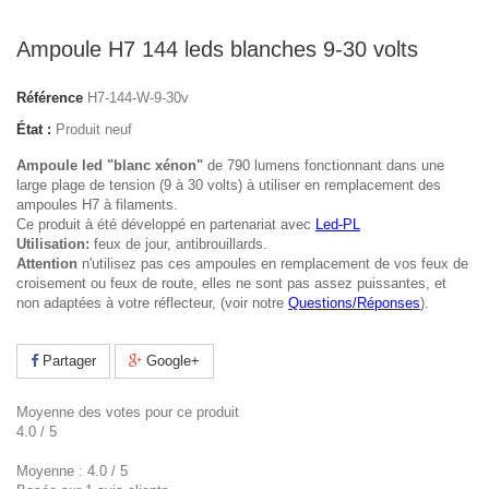
Ampoule H7 144 leds blanches 9-30 volts
Référence
H7-144-W-9-30v
État :
Produit neuf
Ampoule led "blanc xénon"
de 790 lumens fonctionnant dans une
large plage de tension (9 à 30 volts) à utiliser en remplacement des
ampoules H7 à filaments.
Ce produit à été développé en partenariat avec
Led-PL
Utilisation:
feux de jour, antibrouillards.
Attention
n'utilisez pas ces ampoules en remplacement de vos feux de
croisement ou feux de route, elles ne sont pas assez puissantes, et
non adaptées à votre réflecteur, (voir notre
Questions/Réponses
).
Partager
Google+
Moyenne des votes pour ce produit
4.0
/
5
Moyenne :
4.0
/
5